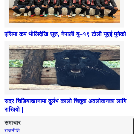
एसिया कप भोलिदेखि सुरु, नेपाली यु–१९ टोली युएई पुगेको
सदर चिडियाखानामा दुर्लभ कालो चितुवा अवलोकनका लागि
राखियो |
समाचार
राजनीति