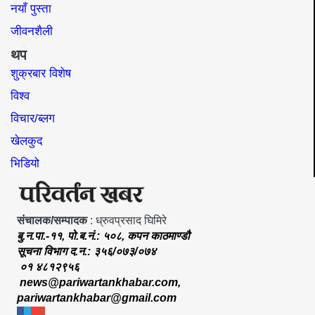
नयाँ पुस्ता
जीवनशैली
थप
शुक्रबार विशेष
विश्व
विचार/ब्लग
खेलकुद
भिडियो
संचालक/सम्पादक
: ध्रुवप्रसाद घिमिरे
बु.न.पा.-११, पो.ब.नं.: ५०८, कपन काठमाण्डौ
सूचना विभाग द.न.: ३५६/०७३/०७४
०१ ४८१२९५६
news@pariwartankhabar.com
,
pariwartankhabar@gmail.com