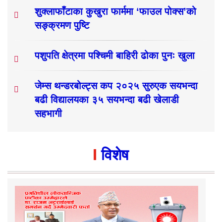
शुक्लाफाँटाका कुखुरा फार्ममा ‘फाउल पोक्स’को
सङ्क्रमण पुष्टि
पशुपति क्षेत्रमा पश्चिमी बाहिरी ढोका पुनः खुला
जेम्स थन्डरबोल्ट्स कप २०२५ सुरुएक सयभन्दा
बढी विद्यालयका ३५ सयभन्दा बढी खेलाडी
सहभागी
विशेष