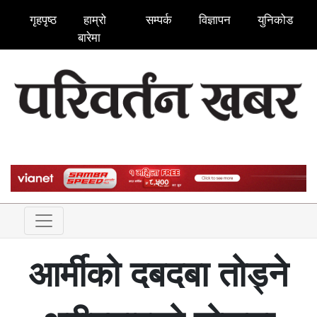
गृहपृष्ठ
हाम्रो
सम्पर्क
विज्ञापन
युनिकोड
बारेमा
आर्मीको दबदबा तोड्ने