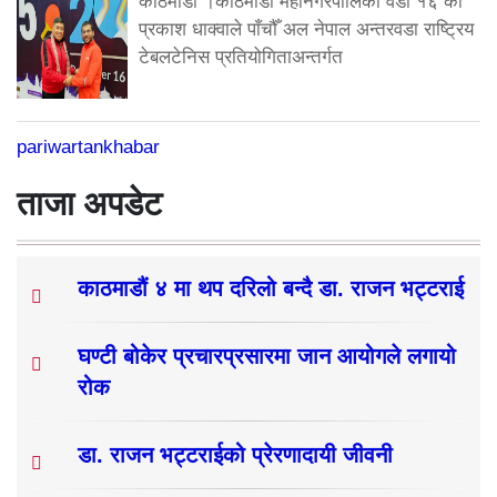
काठमाडौं ।काठमाडौं महानगरपालिका वडा १६ का
प्रकाश धाक्वाले पाँचौँ अल नेपाल अन्तरवडा राष्ट्रिय
टेबलटेनिस प्रतियोगिताअन्तर्गत
pariwartankhabar
ताजा अपडेट
काठमाडौं ४ मा थप दरिलो बन्दै डा. राजन भट्टराई
घण्टी बोकेर प्रचारप्रसारमा जान आयोगले लगायो
रोक
डा. राजन भट्टराईको प्रेरणादायी जीवनी