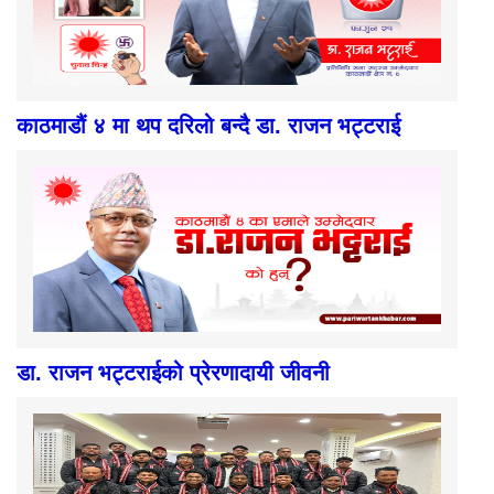
काठमाडौं ४ मा थप दरिलो बन्दै डा. राजन भट्टराई
डा. राजन भट्टराईको प्रेरणादायी जीवनी