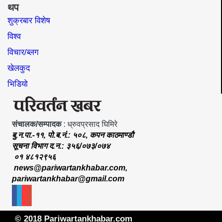
थप
शुक्रबार विशेष
विश्व
विचार/ब्लग
खेलकुद
भिडियो
संचालक/सम्पादक
: ध्रुवप्रसाद घिमिरे
बु.न.पा.-११, पो.ब.नं.: ५०८, कपन काठमाण्डौ
सूचना विभाग द.न.: ३५६/०७३/०७४
०१ ४८१२९५६
news@pariwartankhabar.com
,
pariwartankhabar@gmail.com
© 2018 Pariwartankhabar.com