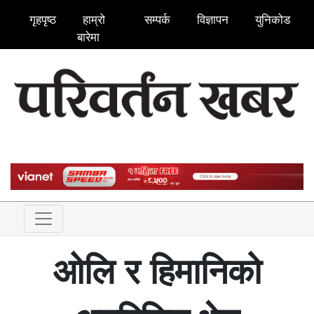
गृहपृष्ठ
हाम्रो
सम्पर्क
विज्ञापन
युनिकोड
बारेमा
ओलि र हिमानिको