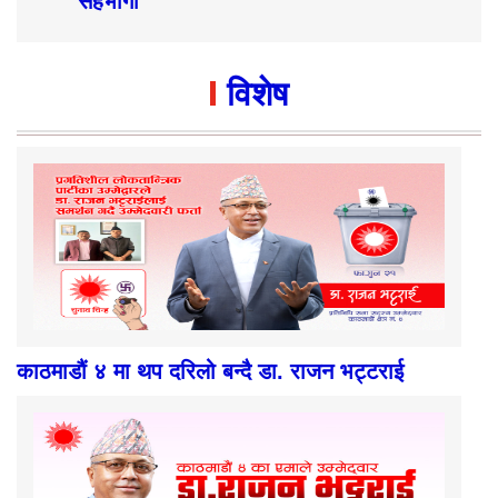
सहभागी
विशेष
काठमाडौं ४ मा थप दरिलो बन्दै डा. राजन भट्टराई