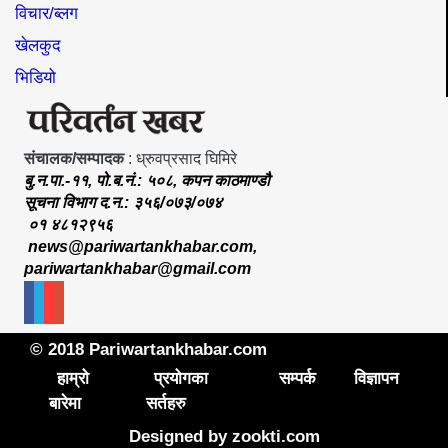
विचार/ब्लग
खेलकुद
भिडियो
संचालक/सम्पादक
: ध्रुवप्रसाद घिमिरे
बु.न.पा.-११, पो.ब.नं.: ५०८, कपन काठमाण्डौ
सूचना विभाग द.न.: ३५६/०७३/०७४
०१ ४८१२९५६
news@pariwartankhabar.com
,
pariwartankhabar@gmail.com
© 2018 Pariwartankhabar.com
हाम्रो
प्रयोगका
सम्पर्क
विज्ञापन
बारेमा
सर्तहरु
Designed by
zookti.com