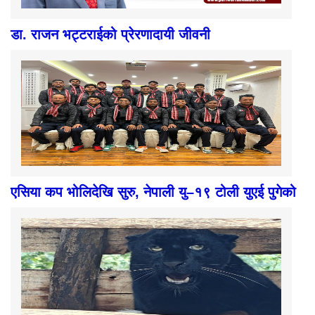
डा. राजन भट्टराईको प्रेरणादायी जीवनी
एसिया कप भोलिदेखि सुरु, नेपाली यु–१९ टोली युएई पुगेको