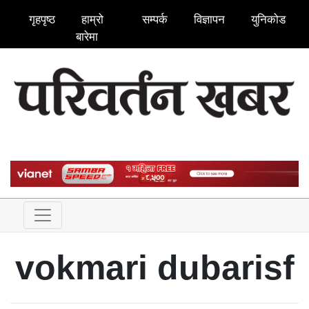
गृहपृष्ठ
हाम्रो
सम्पर्क
विज्ञापन
युनिकोड
बारेमा
vokmari dubarisf