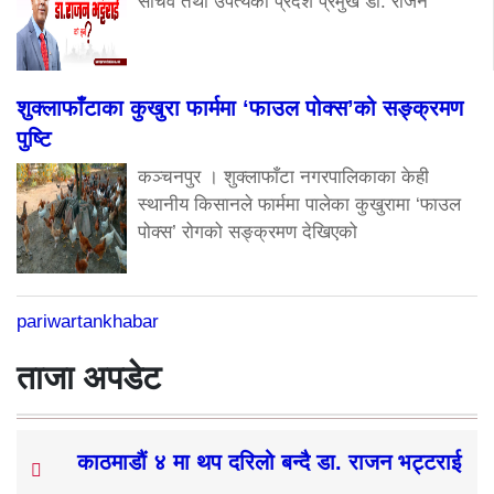
सचिव तथा उपत्यका प्रदेश प्रमुख डा. राजन
शुक्लाफाँटाका कुखुरा फार्ममा ‘फाउल पोक्स’को सङ्क्रमण
पुष्टि
कञ्चनपुर । शुक्लाफाँटा नगरपालिकाका केही
स्थानीय किसानले फार्ममा पालेका कुखुरामा ‘फाउल
पोक्स’ रोगको सङ्क्रमण देखिएको
pariwartankhabar
ताजा अपडेट
काठमाडौं ४ मा थप दरिलो बन्दै डा. राजन भट्टराई