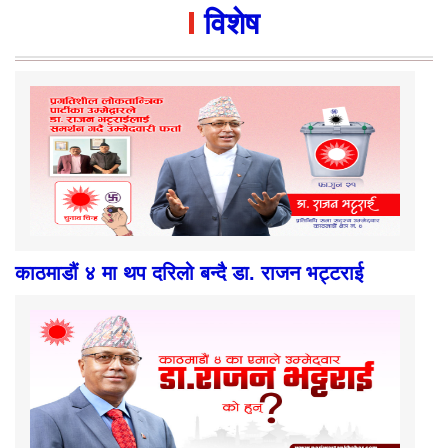
विशेष
काठमाडौं ४ मा थप दरिलो बन्दै डा. राजन भट्टराई