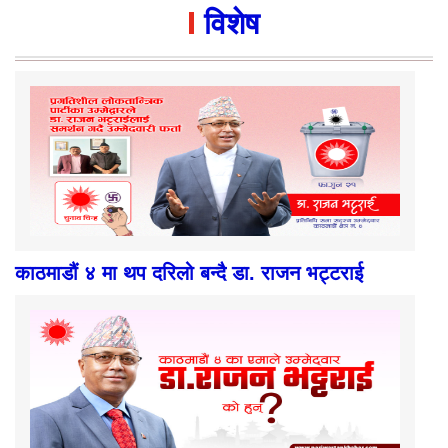
विशेष
काठमाडौं ४ मा थप दरिलो बन्दै डा. राजन भट्टराई