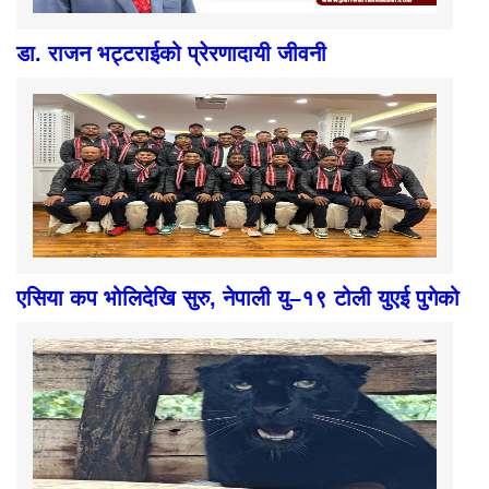
डा. राजन भट्टराईको प्रेरणादायी जीवनी
एसिया कप भोलिदेखि सुरु, नेपाली यु–१९ टोली युएई पुगेको