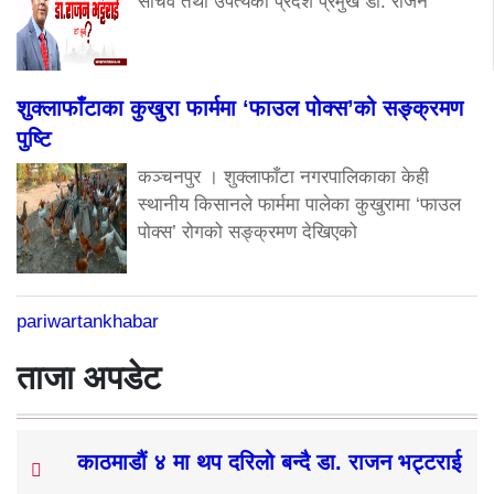
सचिव तथा उपत्यका प्रदेश प्रमुख डा. राजन
शुक्लाफाँटाका कुखुरा फार्ममा ‘फाउल पोक्स’को सङ्क्रमण
पुष्टि
कञ्चनपुर । शुक्लाफाँटा नगरपालिकाका केही
स्थानीय किसानले फार्ममा पालेका कुखुरामा ‘फाउल
पोक्स’ रोगको सङ्क्रमण देखिएको
pariwartankhabar
ताजा अपडेट
काठमाडौं ४ मा थप दरिलो बन्दै डा. राजन भट्टराई