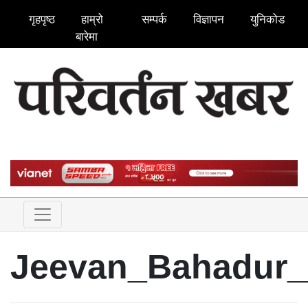
गृहपृष्ठ
हाम्रो
सम्पर्क
विज्ञापन
युनिकोड
बारेमा
Jeevan_Bahadur_