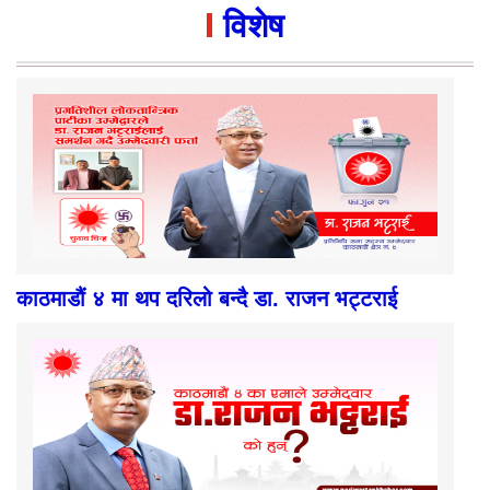
विशेष
काठमाडौं ४ मा थप दरिलो बन्दै डा. राजन भट्टराई