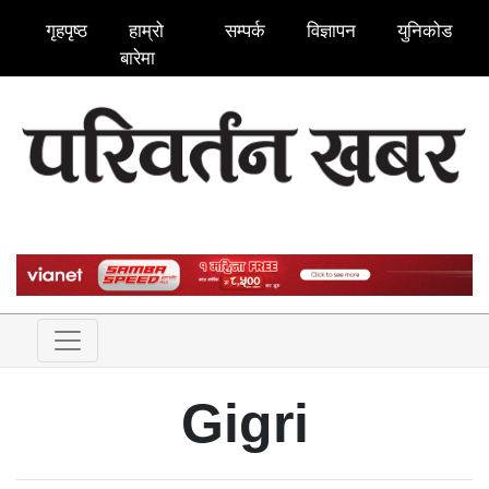
गृहपृष्ठ
हाम्रो
सम्पर्क
विज्ञापन
युनिकोड
बारेमा
Gigri