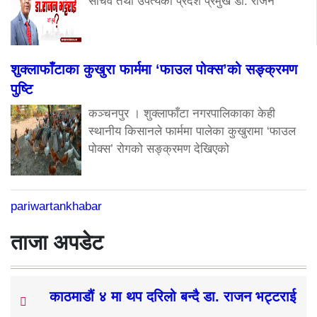
सचिव तथा उपत्यका प्रदेश प्रमुख डा. राजन
शुक्लाफाँटाका कुखुरा फार्ममा ‘फाउल पोक्स’को सङ्क्रमण
पुष्टि
कञ्चनपुर । शुक्लाफाँटा नगरपालिकाका केही
स्थानीय किसानले फार्ममा पालेका कुखुरामा ‘फाउल
पोक्स’ रोगको सङ्क्रमण देखिएको
pariwartankhabar
ताजा अपडेट
काठमाडौं ४ मा थप दरिलो बन्दै डा. राजन भट्टराई