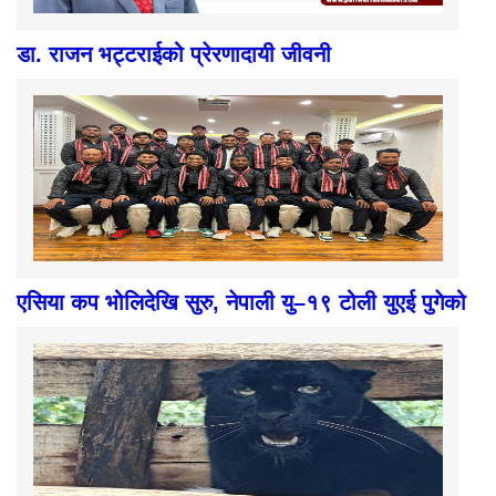
डा. राजन भट्टराईको प्रेरणादायी जीवनी
एसिया कप भोलिदेखि सुरु, नेपाली यु–१९ टोली युएई पुगेको