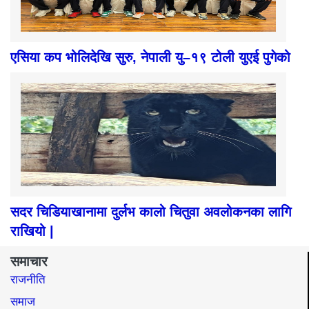
एसिया कप भोलिदेखि सुरु, नेपाली यु–१९ टोली युएई पुगेको
सदर चिडियाखानामा दुर्लभ कालो चितुवा अवलोकनका लागि
राखियो |
समाचार
राजनीति
समाज​