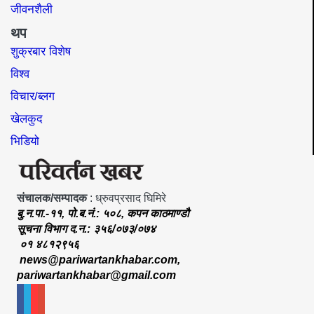
जीवनशैली
थप
शुक्रबार विशेष
विश्व
विचार/ब्लग
खेलकुद
भिडियो
संचालक/सम्पादक
: ध्रुवप्रसाद घिमिरे
बु.न.पा.-११, पो.ब.नं.: ५०८, कपन काठमाण्डौ
सूचना विभाग द.न.: ३५६/०७३/०७४
०१ ४८१२९५६
news@pariwartankhabar.com
,
pariwartankhabar@gmail.com