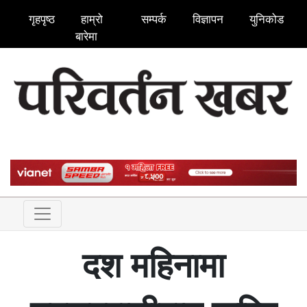
गृहपृष्ठ
हाम्रो
सम्पर्क
विज्ञापन
युनिकोड
बारेमा
दश महिनामा