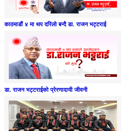
काठमाडौं ४ मा थप दरिलो बन्दै डा. राजन भट्टराई
डा. राजन भट्टराईको प्रेरणादायी जीवनी