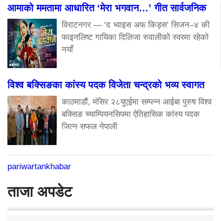
आमाको ममतामा आधारित ‘मेरा भगवान…’ गीत सार्वजनिक
विराटनगर — ‘द भ्वाइस अफ किड्स’ सिजन–४ की
फाइनलिष्ट गायिका दिलिजा रुवालीको स्वरमा रहेको
नयाँ
विश्व बक्सिङका कांस्य पदक विजेता चन्द्रको भव्य स्वागत
काठमाडौं, मंसिर २८युएईमा सम्पन्न आईबा पुरुष विश्व
बक्सिङ च्याम्पियनसिपमा ऐतिहासिक कांस्य पदक
जित्न सफल नेपाली
pariwartankhabar
ताजा अपडेट