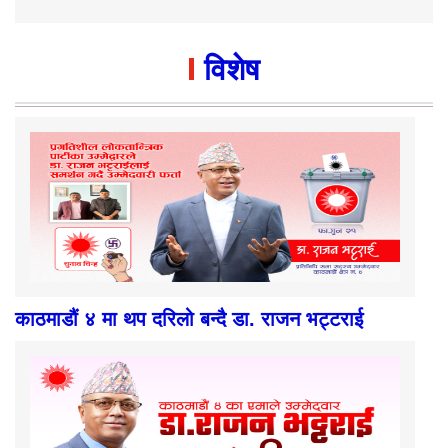
विशेष
काठमाडौं ४ मा थप दरिलो बन्दै डा. राजन भट्टराई