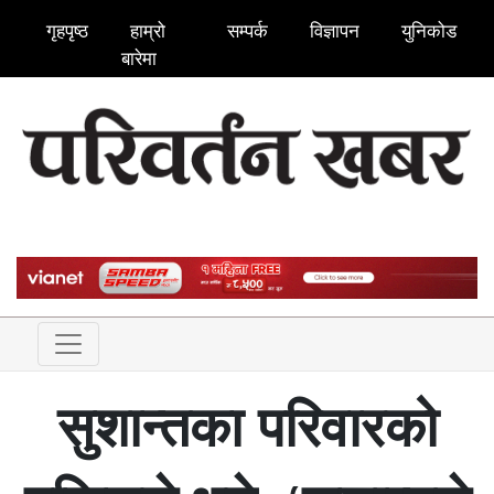
गृहपृष्ठ
हाम्रो
सम्पर्क
विज्ञापन
युनिकोड
बारेमा
सुशान्तका परिवारको