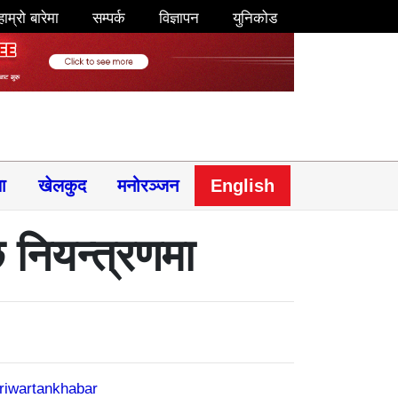
हाम्रो बारेमा
सम्पर्क
विज्ञापन
युनिकोड
षा
खेलकुद
मनोरञ्जन
English
ि नियन्त्रणमा
riwartankhabar