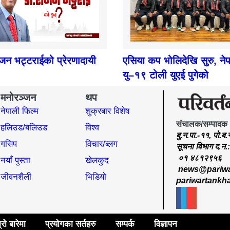
ाजन भट्टराईको प्रेरणादायी
एसिया कप भोलिदेखि सुरु, ने
यु–१९ टोली युएई पुगेको
मनोरञ्जन
थप
नेपाली फिल्म
शुक्रबार विशेष
संचालक/सम्पादक
हलिउड/बलिउड
विश्व
बु.न.पा.-११, पो.ब
गसिप
विचार/ब्लग
सूचना विभाग द.न
०१ ४८१२९५६
नयाँ पुस्ता
खेलकुद
news@pariwa
जीवनशैली
भिडियो
pariwartankh
्रो बारेमा
प्रयोगका सर्तहरु
सम्पर्क
विज्ञापन