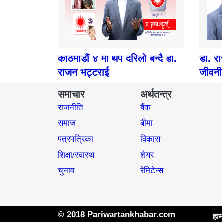
काठमाडौं ४ मा थप दरिलो बन्दै डा.
डा. र
राजन भट्टराई
जीवनी
समाचार
अर्थतन्त्र
राजनीति
बैंक
समाज​
बीमा
पत्रपत्रिका
विकास
शिक्षा/स्वास्थ
शेयर
चुनाव
रेमिटेन्स
© 2018 Pariwartankhabar.com
हाम