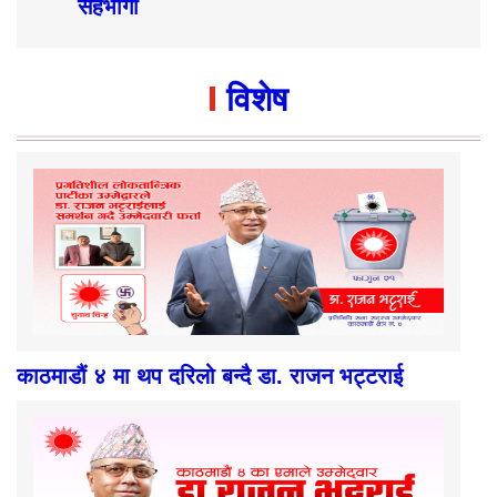
सहभागी
विशेष
काठमाडौं ४ मा थप दरिलो बन्दै डा. राजन भट्टराई