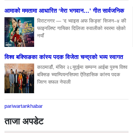
आमाको ममतामा आधारित ‘मेरा भगवान…’ गीत सार्वजनिक
विराटनगर — ‘द भ्वाइस अफ किड्स’ सिजन–४ की
फाइनलिष्ट गायिका दिलिजा रुवालीको स्वरमा रहेको
नयाँ
विश्व बक्सिङका कांस्य पदक विजेता चन्द्रको भव्य स्वागत
काठमाडौं, मंसिर २८युएईमा सम्पन्न आईबा पुरुष विश्व
बक्सिङ च्याम्पियनसिपमा ऐतिहासिक कांस्य पदक
जित्न सफल नेपाली
pariwartankhabar
ताजा अपडेट