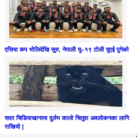
एसिया कप भोलिदेखि सुरु, नेपाली यु–१९ टोली युएई पुगेको
सदर चिडियाखानामा दुर्लभ कालो चितुवा अवलोकनका लागि
राखियो |