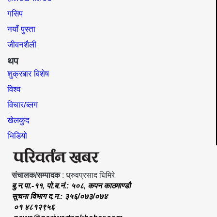
गसिप
नयाँ पुस्ता
जीवनशैली
थप
शुक्रबार विशेष
विश्व
विचार/ब्लग
खेलकुद
भिडियो
संचालक/सम्पादक
: ध्रुवप्रसाद घिमिरे
बु.न.पा.-११, पो.ब.नं.: ५०८, कपन काठमाण्डौ
सूचना विभाग द.न.: ३५६/०७३/०७४
०१ ४८१२९५६