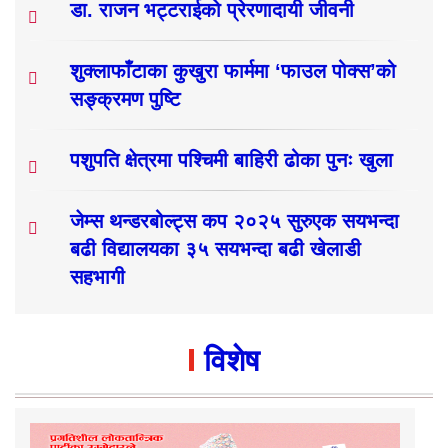
डा. राजन भट्टराईको प्रेरणादायी जीवनी
शुक्लाफाँटाका कुखुरा फार्ममा ‘फाउल पोक्स’को
सङ्क्रमण पुष्टि
पशुपति क्षेत्रमा पश्चिमी बाहिरी ढोका पुनः खुला
जेम्स थन्डरबोल्ट्स कप २०२५ सुरुएक सयभन्दा
बढी विद्यालयका ३५ सयभन्दा बढी खेलाडी
सहभागी
विशेष