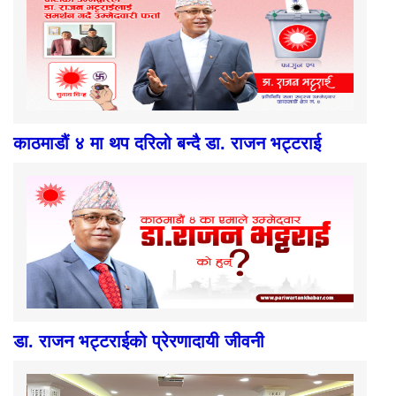
काठमाडौं ४ मा थप दरिलो बन्दै डा. राजन भट्टराई
डा. राजन भट्टराईको प्रेरणादायी जीवनी