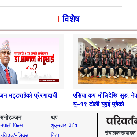
विशेष
ाजन भट्टराईको प्रेरणादायी
एसिया कप भोलिदेखि सुरु, ने
यु–१९ टोली युएई पुगेको
मनोरञ्जन
थप
नेपाली फिल्म
शुक्रबार विशेष
संचालक/सम्पादक
हलिउड/बलिउड
विश्व