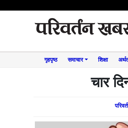
गृहपृष्ठ
समाचार​
शिक्षा
अर्थत
चार दिन
परिवर