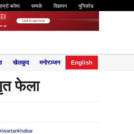
हाम्रो बारेमा
सम्पर्क
विज्ञापन
युनिकोड
षा
खेलकुद
मनोरञ्जन
English
मृत फेला
riwartankhabar