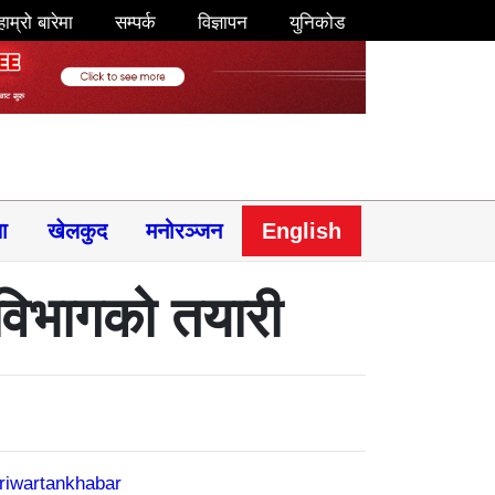
हाम्रो बारेमा
सम्पर्क
विज्ञापन
युनिकोड
षा
खेलकुद
मनोरञ्जन
English
े विभागको तयारी
riwartankhabar