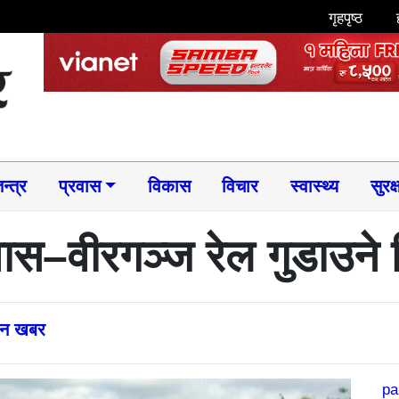
गृहपृष्ठ
न्त्र
प्रवास
विकास
विचार
स्वास्थ्य
सुरक्
दिवास–वीरगञ्ज रेल गुडाउन
्तन खबर
pa