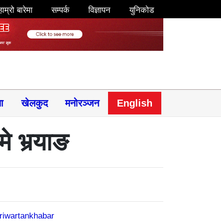
हाम्रो बारेमा
सम्पर्क
विज्ञापन
युनिकोड
षा
खेलकुद
मनोरञ्जन
English
 भर्‍याङ
riwartankhabar