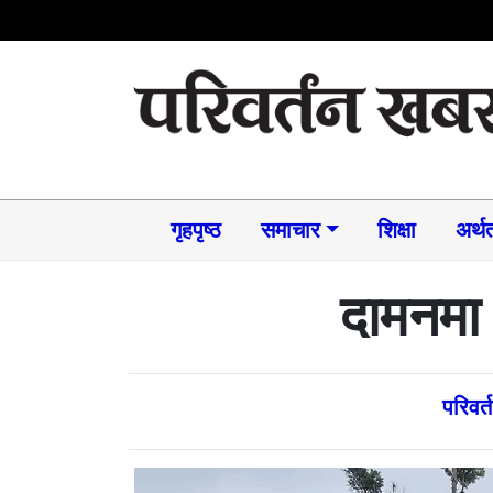
गृहपृष्ठ
समाचार​
शिक्षा
अर्थत
दामनमा 
परिवर