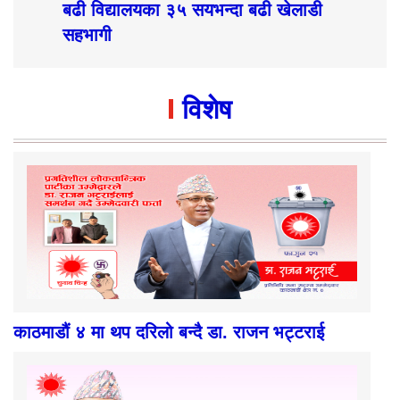
बढी विद्यालयका ३५ सयभन्दा बढी खेलाडी
सहभागी
विशेष
काठमाडौं ४ मा थप दरिलो बन्दै डा. राजन भट्टराई