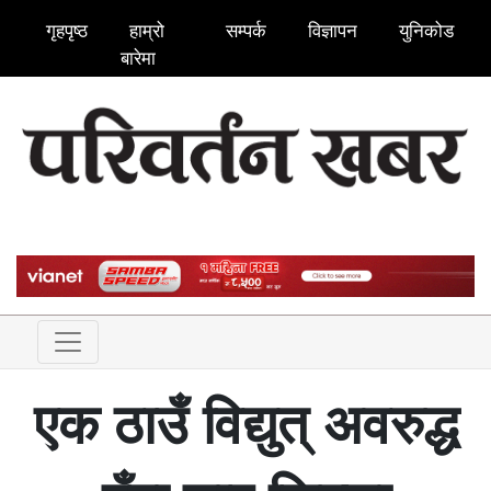
गृहपृष्ठ
हाम्रो
सम्पर्क
विज्ञापन
युनिकोड
बारेमा
एक ठाउँ विद्युत् अवरुद्ध