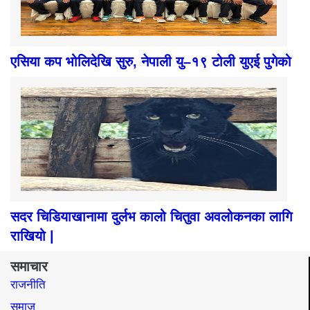
एसिया कप भोलिदेखि सुरु, नेपाली यु–१९ टोली युएई पुगेको
सदर चिडियाखानामा दुर्लभ कालो चितुवा अवलोकनका लागि
राखियो |
समाचार
राजनीति
समाज​