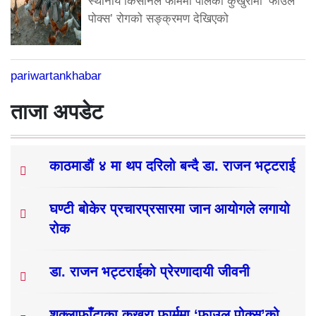
स्थानीय किसानले फार्ममा पालेका कुखुरामा ‘फाउल
पोक्स’ रोगको सङ्क्रमण देखिएको
pariwartankhabar
ताजा अपडेट
काठमाडौं ४ मा थप दरिलो बन्दै डा. राजन भट्टराई
घण्टी बोकेर प्रचारप्रसारमा जान आयोगले लगायो
रोक
डा. राजन भट्टराईको प्रेरणादायी जीवनी
शुक्लाफाँटाका कुखुरा फार्ममा ‘फाउल पोक्स’को