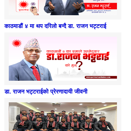
काठमाडौं ४ मा थप दरिलो बन्दै डा. राजन भट्टराई
डा. राजन भट्टराईको प्रेरणादायी जीवनी