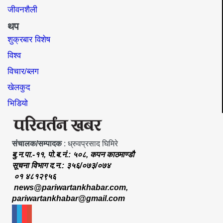
जीवनशैली
थप
शुक्रबार विशेष
विश्व
विचार/ब्लग
खेलकुद
भिडियो
संचालक/सम्पादक
: ध्रुवप्रसाद घिमिरे
बु.न.पा.-११, पो.ब.नं.: ५०८, कपन काठमाण्डौ
सूचना विभाग द.न.: ३५६/०७३/०७४
०१ ४८१२९५६
news@pariwartankhabar.com
,
pariwartankhabar@gmail.com