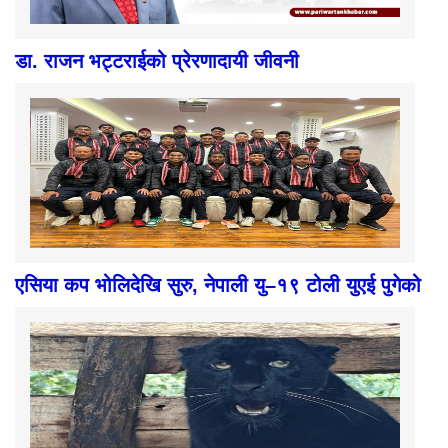
डा. राजन भट्टराईको प्रेरणादायी जीवनी
एसिया कप भोलिदेखि सुरु, नेपाली यु–१९ टोली युएई पुगेको