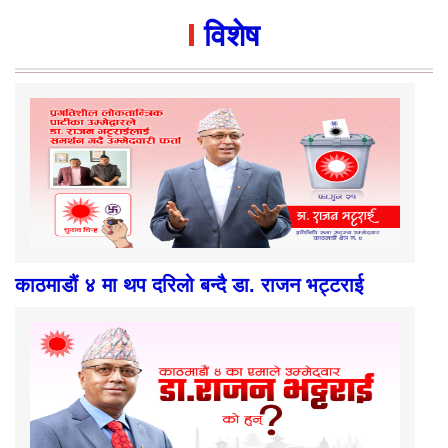
विशेष
काठमाडौं ४ मा थप दरिलो बन्दै डा. राजन भट्टराई