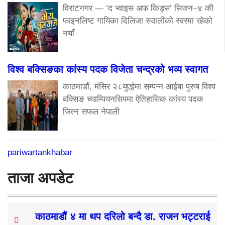
विराटनगर — ‘द भ्वाइस अफ किड्स’ सिजन–४ की
फाइनलिष्ट गायिका दिलिजा रुवालीको स्वरमा रहेको
नयाँ
विश्व बक्सिङका कांस्य पदक विजेता चन्द्रको भव्य स्वागत
काठमाडौं, मंसिर २८युएईमा सम्पन्न आईबा पुरुष विश्व
बक्सिङ च्याम्पियनसिपमा ऐतिहासिक कांस्य पदक
जित्न सफल नेपाली
pariwartankhabar
ताजा अपडेट
काठमाडौं ४ मा थप दरिलो बन्दै डा. राजन भट्टराई