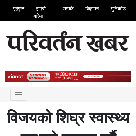
गृहपृष्ठ
हाम्रो
सम्पर्क
विज्ञापन
युनिकोड
बारेमा
विजयको शिघ्र स्वास्थ्य