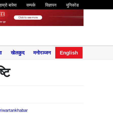
हाम्रो बारेमा
सम्पर्क
विज्ञापन
युनिकोड
षा
खेलकुद
मनोरञ्जन
English
्टि
riwartankhabar