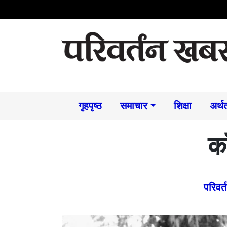
गृहपृष्ठ
समाचार​
शिक्षा
अर्थत
का
परिवर