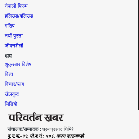
नेपाली फिल्म
हलिउड/बलिउड
गसिप
नयाँ पुस्ता
जीवनशैली
थप
शुक्रबार विशेष
विश्व
विचार/ब्लग
खेलकुद
भिडियो
संचालक/सम्पादक
: ध्रुवप्रसाद घिमिरे
बु.न.पा.-११, पो.ब.नं.: ५०८, कपन काठमाण्डौ