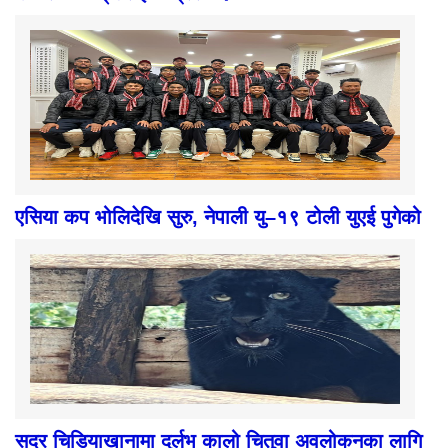
एसिया कप भोलिदेखि सुरु, नेपाली यु–१९ टोली युएई पुगेको
सदर चिडियाखानामा दुर्लभ कालो चितुवा अवलोकनका लागि