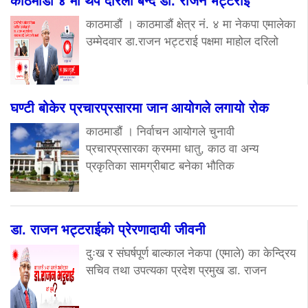
काठमाडौं ४ मा थप दरिलो बन्दै डा. राजन भट्टराई
काठमाडौं । काठमाडौं क्षेत्र नं. ४ मा नेकपा एमालेका
उम्मेदवार डा.राजन भट्टराई पक्षमा माहोल दरिलो
घण्टी बोकेर प्रचारप्रसारमा जान आयोगले लगायो रोक
काठमाडौं । निर्वाचन आयोगले चुनावी
प्रचारप्रसारका क्रममा धातु, काठ वा अन्य
प्रकृतिका सामग्रीबाट बनेका भौतिक
डा. राजन भट्टराईको प्रेरणादायी जीवनी
दुःख र संघर्षपूर्ण बाल्काल नेकपा (एमाले) का केन्द्रिय
सचिव तथा उपत्यका प्रदेश प्रमुख डा. राजन