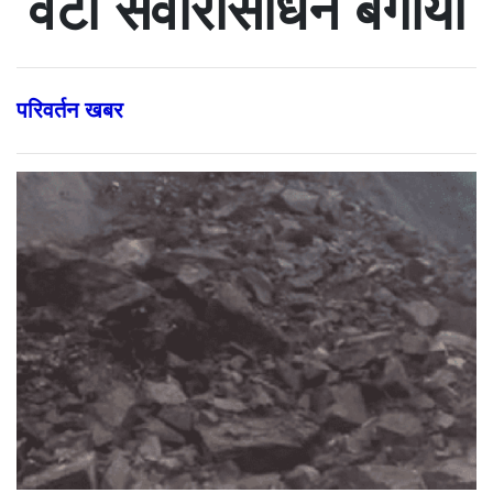
वटा सवारीसाधन बगायो
परिवर्तन खबर