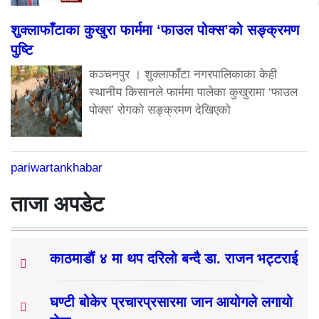
शुक्लाफाँटाका कुखुरा फार्ममा ‘फाउल पोक्स’को सङ्क्रमण
पुष्टि
कञ्चनपुर । शुक्लाफाँटा नगरपालिकाका केही
स्थानीय किसानले फार्ममा पालेका कुखुरामा ‘फाउल
पोक्स’ रोगको सङ्क्रमण देखिएको
pariwartankhabar
ताजा अपडेट
काठमाडौं ४ मा थप दरिलो बन्दै डा. राजन भट्टराई
घण्टी बोकेर प्रचारप्रसारमा जान आयोगले लगायो