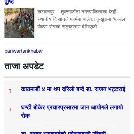
पुष्टि
कञ्चनपुर । शुक्लाफाँटा नगरपालिकाका केही
स्थानीय किसानले फार्ममा पालेका कुखुरामा ‘फाउल
पोक्स’ रोगको सङ्क्रमण देखिएको
pariwartankhabar
ताजा अपडेट
काठमाडौं ४ मा थप दरिलो बन्दै डा. राजन भट्टराई
घण्टी बोकेर प्रचारप्रसारमा जान आयोगले लगायो
रोक
डा. राजन भट्टराईको प्रेरणादायी जीवनी