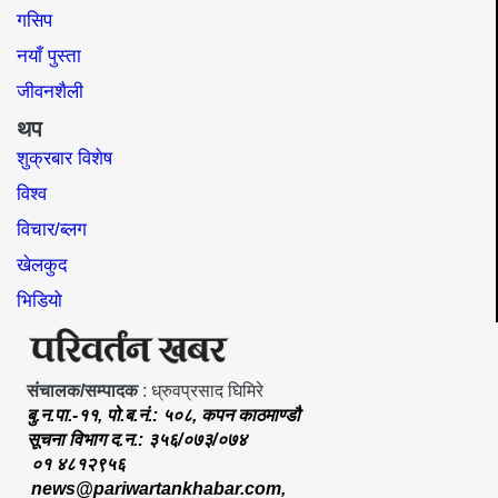
गसिप
नयाँ पुस्ता
जीवनशैली
थप
शुक्रबार विशेष
विश्व
विचार/ब्लग
खेलकुद
भिडियो
संचालक/सम्पादक
: ध्रुवप्रसाद घिमिरे
बु.न.पा.-११, पो.ब.नं.: ५०८, कपन काठमाण्डौ
सूचना विभाग द.न.: ३५६/०७३/०७४
०१ ४८१२९५६
news@pariwartankhabar.com
,