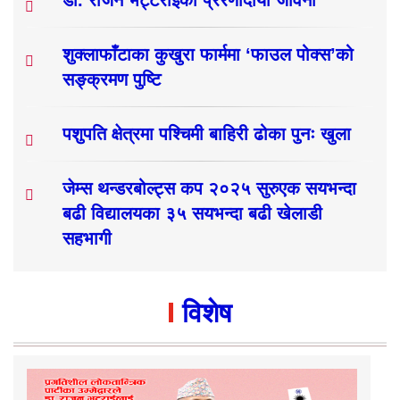
शुक्लाफाँटाका कुखुरा फार्ममा ‘फाउल पोक्स’को
सङ्क्रमण पुष्टि
पशुपति क्षेत्रमा पश्चिमी बाहिरी ढोका पुनः खुला
जेम्स थन्डरबोल्ट्स कप २०२५ सुरुएक सयभन्दा
बढी विद्यालयका ३५ सयभन्दा बढी खेलाडी
सहभागी
विशेष