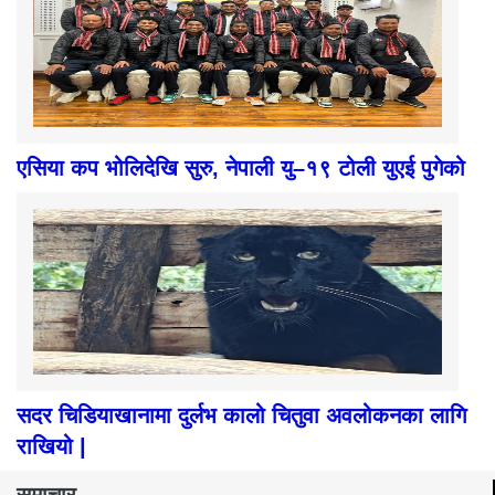
एसिया कप भोलिदेखि सुरु, नेपाली यु–१९ टोली युएई पुगेको
सदर चिडियाखानामा दुर्लभ कालो चितुवा अवलोकनका लागि
राखियो |
समाचार