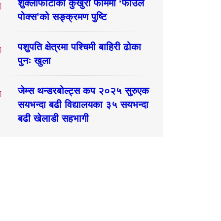
शुक्लाफाँटाका कुखुरा फार्ममा ‘फाउल
पोक्स’को सङ्क्रमण पुष्टि
पशुपति क्षेत्रमा पश्चिमी बाहिरी ढोका
पुनः खुला
जेम्स थन्डरबोल्ट्स कप २०२५ सुरुएक
सयभन्दा बढी विद्यालयका ३५ सयभन्दा
बढी खेलाडी सहभागी