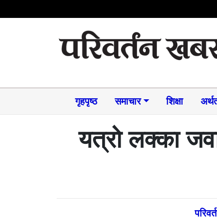
गृहपृष्ठ
समाचार​
शिक्षा
अर्थत
यत्रो लक्का जवा
परिवर