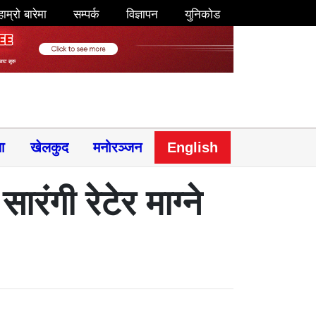
हाम्रो बारेमा
सम्पर्क
विज्ञापन
युनिकोड
षा
खेलकुद
मनोरञ्जन
English
ंगी रेटेर माग्ने