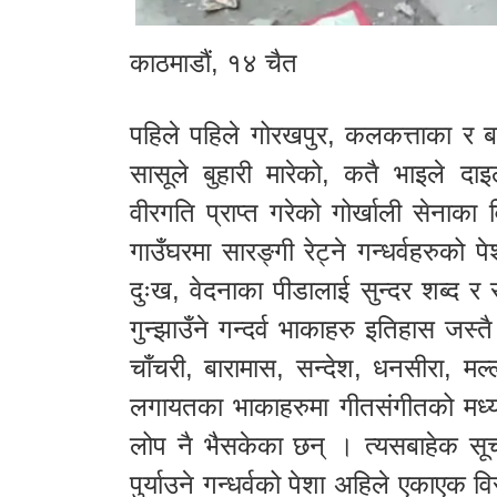
काठमाडौं, १४ चैत
पहिले पहिले गोरखपुर, कलकत्ताका र ब
सासूले बुहारी मारेको, कतै भाइले दा
वीरगति प्राप्त गरेको गोर्खाली सेना
गाउँघरमा सारङ्गी रेट्ने गन्धर्वहरु
दुःख, वेदनाका पीडालाई सुन्दर शब्द र सं
गुन्झाउँने गन्दर्व भाकाहरु इतिहास ज
चाँचरी, बारामास, सन्देश, धनसीरा, मल्
लगायतका भाकाहरुमा गीतसंगीतको मध्यमबा
लोप नै भैसकेका छन् । त्यसबाहेक सूच
पुर्याउने गन्धर्वको पेशा अहिले एकाएक व