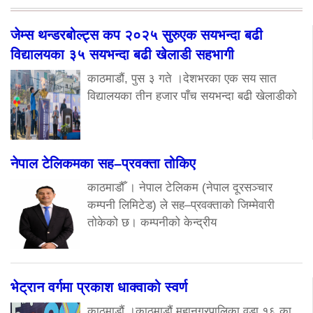
जेम्स थन्डरबोल्ट्स कप २०२५ सुरुएक सयभन्दा बढी
विद्यालयका ३५ सयभन्दा बढी खेलाडी सहभागी
काठमाडौं, पुस ३ गते ।देशभरका एक सय सात
विद्यालयका तीन हजार पाँच सयभन्दा बढी खेलाडीको
नेपाल टेलिकमका सह–प्रवक्ता तोकिए
काठमाडौँ । नेपाल टेलिकम (नेपाल दूरसञ्चार
कम्पनी लिमिटेड) ले सह–प्रवक्ताको जिम्मेवारी
तोकेको छ। कम्पनीको केन्द्रीय
भेट्रान वर्गमा प्रकाश धाक्वाको स्वर्ण
काठमाडौं ।काठमाडौं महानगरपालिका वडा १६ का