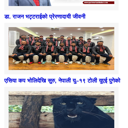
डा. राजन भट्टराईको प्रेरणादायी जीवनी
एसिया कप भोलिदेखि सुरु, नेपाली यु–१९ टोली युएई पुगेको