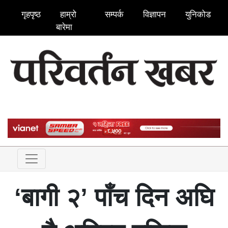
गृहपृष्ठ
हाम्रो
सम्पर्क
विज्ञापन
युनिकोड
बारेमा
‘बागी २’ पाँच दिन अघि