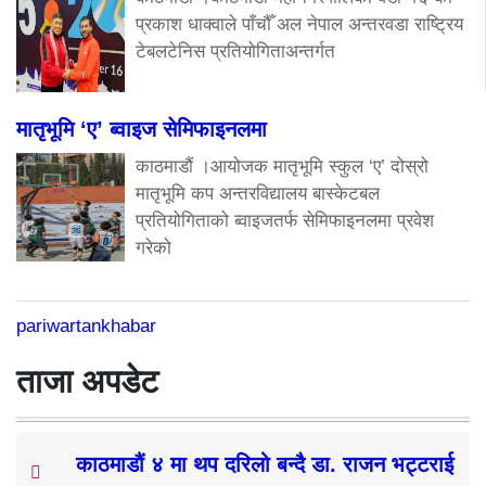
प्रकाश धाक्वाले पाँचौँ अल नेपाल अन्तरवडा राष्ट्रिय
टेबलटेनिस प्रतियोगिताअन्तर्गत
मातृभूमि ‘ए’ ब्वाइज सेमिफाइनलमा
काठमाडौं ।आयोजक मातृभूमि स्कुल ‘ए’ दोस्रो
मातृभूमि कप अन्तरविद्यालय बास्केटबल
प्रतियोगिताको ब्वाइजतर्फ सेमिफाइनलमा प्रवेश
गरेको
pariwartankhabar
ताजा अपडेट
काठमाडौं ४ मा थप दरिलो बन्दै डा. राजन भट्टराई