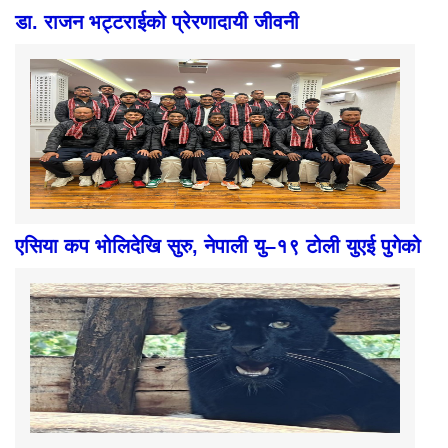
डा. राजन भट्टराईको प्रेरणादायी जीवनी
एसिया कप भोलिदेखि सुरु, नेपाली यु–१९ टोली युएई पुगेको