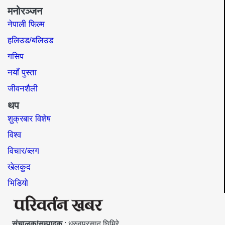
मनोरञ्जन
नेपाली फिल्म
हलिउड/बलिउड
गसिप
नयाँ पुस्ता
जीवनशैली
थप
शुक्रबार विशेष
विश्व
विचार/ब्लग
खेलकुद
भिडियो
संचालक/सम्पादक
: ध्रुवप्रसाद घिमिरे