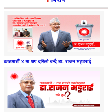
काठमाडौं ४ मा थप दरिलो बन्दै डा. राजन भट्टराई