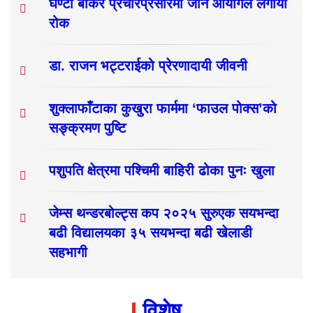
घण्टी बोकेर प्रचारप्रसारमा जान आयोगले लगायो
रोक
डा. राजन भट्टराईको प्रेरणादायी जीवनी
शुक्लाफाँटाका कुखुरा फार्ममा ‘फाउल पोक्स’को
सङ्क्रमण पुष्टि
पशुपति क्षेत्रमा पश्चिमी बाहिरी ढोका पुनः खुला
जेम्स थन्डरबोल्ट्स कप २०२५ सुरुएक सयभन्दा
बढी विद्यालयका ३५ सयभन्दा बढी खेलाडी
सहभागी
विशेष