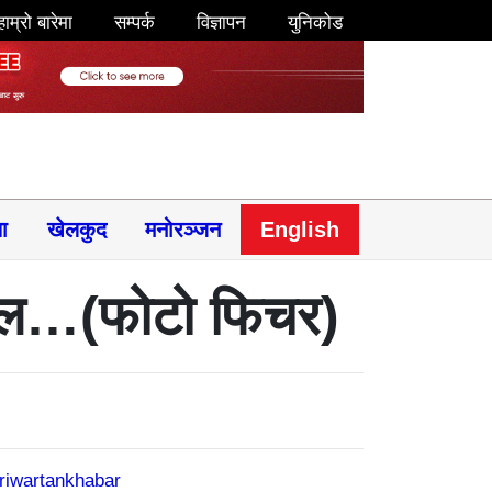
हाम्रो बारेमा
सम्पर्क
विज्ञापन
युनिकोड
षा
खेलकुद
मनोरञ्जन
English
 हाल…(फोटो फिचर)
riwartankhabar