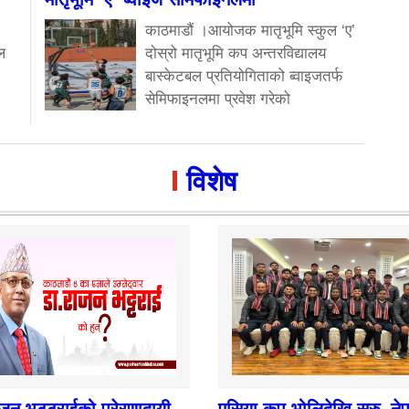
काठमाडौं ।आयोजक मातृभूमि स्कुल ‘ए’
ल
दोस्रो मातृभूमि कप अन्तरविद्यालय
बास्केटबल प्रतियोगिताको ब्वाइजतर्फ
सेमिफाइनलमा प्रवेश गरेको
विशेष
ाजन भट्टराईको प्रेरणादायी
एसिया कप भोलिदेखि सुरु, ने