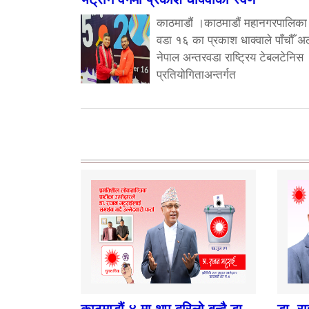
काठमाडौं ।काठमाडौं महानगरपालिका
वडा १६ का प्रकाश धाक्वाले पाँचौँ अ
नेपाल अन्तरवडा राष्ट्रिय टेबलटेनिस
प्रतियोगिताअन्तर्गत
काठमाडौं ४ मा थप दरिलो बन्दै डा.
डा. र