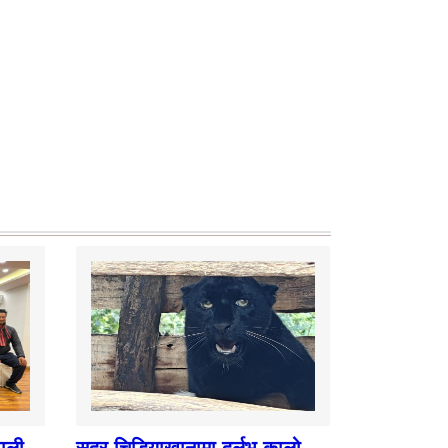
पाली
सदर चिडियाखानामा दुर्लभ कालो