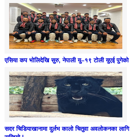
एसिया कप भोलिदेखि सुरु, नेपाली यु–१९ टोली युएई पुगेको
सदर चिडियाखानामा दुर्लभ कालो चितुवा अवलोकनका लागि