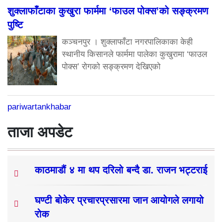
शुक्लाफाँटाका कुखुरा फार्ममा ‘फाउल पोक्स’को सङ्क्रमण
पुष्टि
कञ्चनपुर । शुक्लाफाँटा नगरपालिकाका केही
स्थानीय किसानले फार्ममा पालेका कुखुरामा ‘फाउल
पोक्स’ रोगको सङ्क्रमण देखिएको
pariwartankhabar
ताजा अपडेट
काठमाडौं ४ मा थप दरिलो बन्दै डा. राजन भट्टराई
घण्टी बोकेर प्रचारप्रसारमा जान आयोगले लगायो
रोक