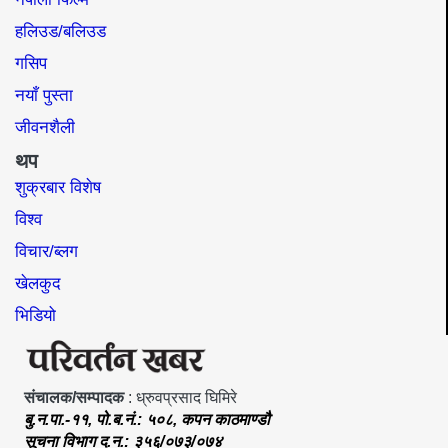
हलिउड/बलिउड
गसिप
नयाँ पुस्ता
जीवनशैली
थप
शुक्रबार विशेष
विश्व
विचार/ब्लग
खेलकुद
भिडियो
संचालक/सम्पादक
: ध्रुवप्रसाद घिमिरे
बु.न.पा.-११, पो.ब.नं.: ५०८, कपन काठमाण्डौ
सूचना विभाग द.न.: ३५६/०७३/०७४