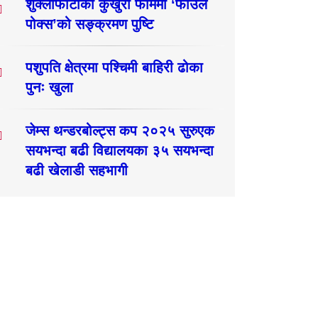
शुक्लाफाँटाका कुखुरा फार्ममा ‘फाउल
पोक्स’को सङ्क्रमण पुष्टि
पशुपति क्षेत्रमा पश्चिमी बाहिरी ढोका
पुनः खुला
जेम्स थन्डरबोल्ट्स कप २०२५ सुरुएक
सयभन्दा बढी विद्यालयका ३५ सयभन्दा
बढी खेलाडी सहभागी