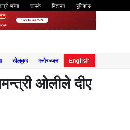
हाम्रो बारेमा
सम्पर्क
विज्ञापन
युनिकोड
षा
खेलकुद
मनोरञ्जन
English
ानमन्त्री ओलीले दीए