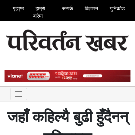
गृहपृष्ठ
हाम्रो
सम्पर्क
विज्ञापन
युनिकोड
बारेमा
जहाँ कहिल्यै बुढी हुँदैनन्