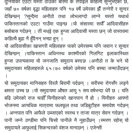
दुनियाको एउटा यस्तो ठाउँका बारेमा के तपाइँले कहिल्यै सुन्नुभएको छ,
जहाँ ७० वर्षका वृद्धा महिलाहरु पनि १७ वर्षे उमेरका झैँ तन्नेरी र सुन्दर
देखिन्छन् ?सुन्दैमा अनौठो तथा लोभलाग्दो लाग्ने यस्तो यथार्थ
पाकिस्तानको एउटा गाउँमा पाइन्छ ।यो संसारमा सयौँ आदिवासीहरु
बसोबास गर्दछन् । ती मध्इे एक हुन्जा आदिवासी यस्ता छन् जो वास्तवमा
कहिल्यै बुढा नै हुँदैनन् भन्द्या हुन् ।
यो आदिवासीका खासगरी महिलाहरु पाको उमेरसम्म पनि जवान र सुन्द्यर
देखिन्छन् ।पाकिस्तान अधिनस्थ काश्मीरको गिलगिट इलाकास्थित
हुन्जा उपत्यकामा यो जनजाति समुदाय बस्दछ ।अनौठो त के भने यो
समुदायका महिलाहरुले ६५।७० वर्षको उमेरमा पनि बच्चा जन्माउँदछन्
।
यो समुदायका मानिसहरु विरलै बिरामी पर्दछन् । सरीरमा रोगसँग लड्ने
क्षमता उच्च छ ।यो समुदायमा औषत आयु १ सय वर्षभन्दा धेरै छ । यति
बढि उमेरको राज चाहीँ यिनीहरुको खानपान नै हो । यिनीहरु आफ्नो
भोजनमा अत्यधिक मात्रामा फलफूल तथा जडिबुटीहरु समावेश गर्दछन्
। अन्नपात पनि आफैले उब्जाएको स्वस्थ र ताजा मात्र सेवन गर्दछन् ।
पानी जम्ने ठण्डीमा पनि चिसो पानीले नै नुहाउँछन् ।स्मरण रहोस् यो
समुदायले आफुलाई सिकन्दरको वंशज मान्दछन् । एजेन्सी