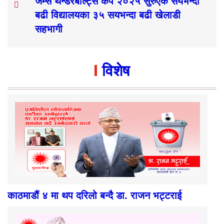
जेम्स थन्डरबोल्ट्स कप २०२५ सुरुएक सयभन्दा
बढी विद्यालयका ३५ सयभन्दा बढी खेलाडी
सहभागी
विशेष
काठमाडौं ४ मा थप दरिलो बन्दै डा. राजन भट्टराई