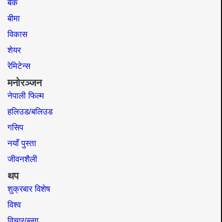
बैंक
बीमा
विकास
शेयर
रेमिटेन्स
मनोरञ्जन
नेपाली फिल्म
हलिउड/बलिउड
गसिप
नयाँ पुस्ता
जीवनशैली
थप
शुक्रबार विशेष
विश्व
विचार/ब्लग