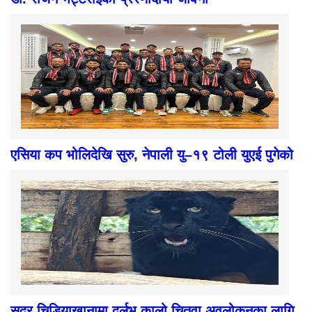
एसिया कप भोलिदेखि सुरु, नेपाली यु–१९ टोली युएई पुगेको
सदर चिडियाखानामा दुर्लभ कालो चितुवा अवलोकनका लागि