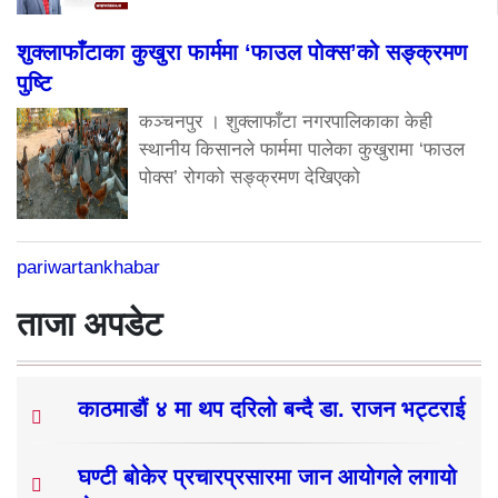
शुक्लाफाँटाका कुखुरा फार्ममा ‘फाउल पोक्स’को सङ्क्रमण
पुष्टि
कञ्चनपुर । शुक्लाफाँटा नगरपालिकाका केही
स्थानीय किसानले फार्ममा पालेका कुखुरामा ‘फाउल
पोक्स’ रोगको सङ्क्रमण देखिएको
pariwartankhabar
ताजा अपडेट
काठमाडौं ४ मा थप दरिलो बन्दै डा. राजन भट्टराई
घण्टी बोकेर प्रचारप्रसारमा जान आयोगले लगायो