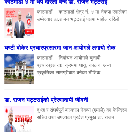
काठमाडौं ४ मा थप दरिलो बन्दै डा. राजन भट्टराई
काठमाडौं । काठमाडौं क्षेत्र नं. ४ मा नेकपा एमालेका
उम्मेदवार डा.राजन भट्टराई पक्षमा माहोल दरिलो
घण्टी बोकेर प्रचारप्रसारमा जान आयोगले लगायो रोक
काठमाडौं । निर्वाचन आयोगले चुनावी
प्रचारप्रसारका क्रममा धातु, काठ वा अन्य
प्रकृतिका सामग्रीबाट बनेका भौतिक
डा. राजन भट्टराईको प्रेरणादायी जीवनी
दुःख र संघर्षपूर्ण बाल्काल नेकपा (एमाले) का केन्द्रिय
सचिव तथा उपत्यका प्रदेश प्रमुख डा. राजन