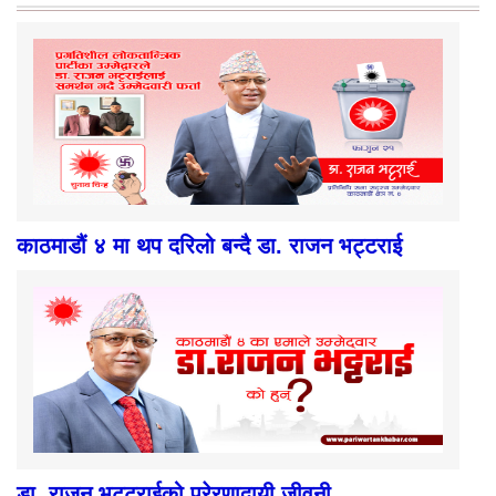
काठमाडौं ४ मा थप दरिलो बन्दै डा. राजन भट्टराई
डा. राजन भट्टराईको प्रेरणादायी जीवनी