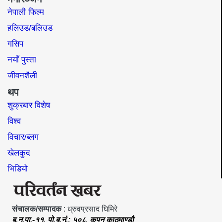
नेपाली फिल्म
हलिउड/बलिउड
गसिप
नयाँ पुस्ता
जीवनशैली
थप
शुक्रबार विशेष
विश्व
विचार/ब्लग
खेलकुद
भिडियो
संचालक/सम्पादक
: ध्रुवप्रसाद घिमिरे
बु.न.पा.-११, पो.ब.नं.: ५०८, कपन काठमाण्डौ