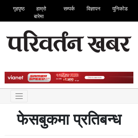
गृहपृष्ठ
हाम्रो
सम्पर्क
विज्ञापन
युनिकोड
बारेमा
फेसबुकमा प्रतिबन्ध