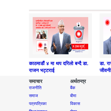
काठमाडौं ४ मा थप दरिलो बन्दै डा.
डा. र
राजन भट्टराई
जीवनी
समाचार
अर्थतन्त्र
राजनीति
बैंक
समाज​
बीमा
पत्रपत्रिका
विकास