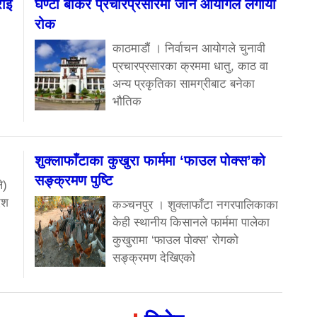
राई
घण्टी बोकेर प्रचारप्रसारमा जान आयोगले लगायो
रोक
काठमाडौं । निर्वाचन आयोगले चुनावी
प्रचारप्रसारका क्रममा धातु, काठ वा
अन्य प्रकृतिका सामग्रीबाट बनेका
भौतिक
शुक्लाफाँटाका कुखुरा फार्ममा ‘फाउल पोक्स’को
सङ्क्रमण पुष्टि
े)
ेश
कञ्चनपुर । शुक्लाफाँटा नगरपालिकाका
केही स्थानीय किसानले फार्ममा पालेका
कुखुरामा ‘फाउल पोक्स’ रोगको
सङ्क्रमण देखिएको