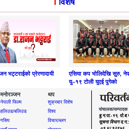
विशेष
ाजन भट्टराईको प्रेरणादायी
एसिया कप भोलिदेखि सुरु, ने
यु–१९ टोली युएई पुगेको
मनोरञ्जन
थप
नेपाली फिल्म
शुक्रबार विशेष
संचालक/सम्पादक
हलिउड/बलिउड
विश्व
बु.न.पा.-११, पो.ब
गसिप
विचार/ब्लग
सूचना विभाग द.न
०१ ४८१२९५६