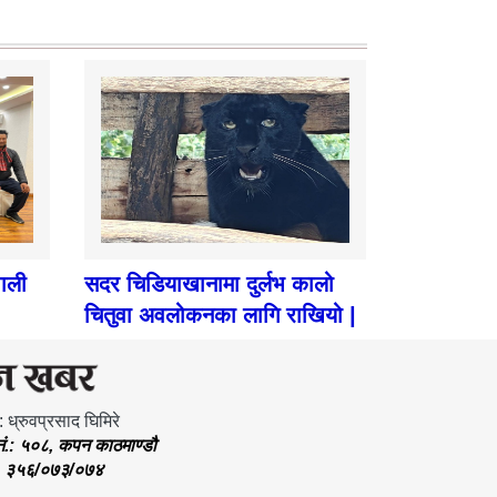
पाली
सदर चिडियाखानामा दुर्लभ कालो
चितुवा अवलोकनका लागि राखियो |
: ध्रुवप्रसाद घिमिरे
.नं.: ५०८, कपन काठमाण्डौ
.: ३५६/०७३/०७४