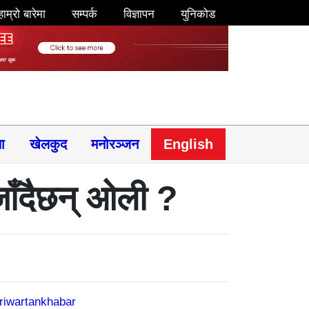
हाम्रो बारेमा
सम्पर्क
विज्ञापन
युनिकोड
षा
खेलकुद
मनोरञ्जन
English
जाँदैछन् ओली ?
riwartankhabar