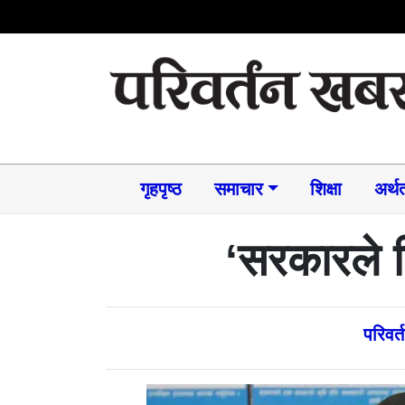
गृहपृष्ठ
समाचार​
शिक्षा
अर्थत
‘सरकारले न
परिवर