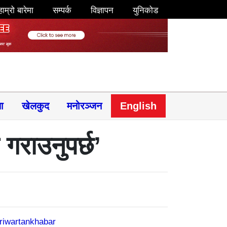
हाम्रो बारेमा
सम्पर्क
विज्ञापन
युनिकोड
षा
खेलकुद
मनोरञ्जन
English
गराउनुपर्छ’
riwartankhabar