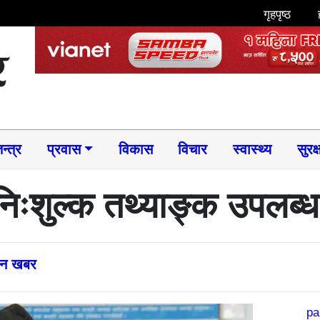
गृहपृष्ठ
न्त्र
प्रवास
विकास
विचार
स्वास्थ्य
सुरक्
िःशुल्क तथ्याङ्क उपलब्ध 
्तन खबर
pa