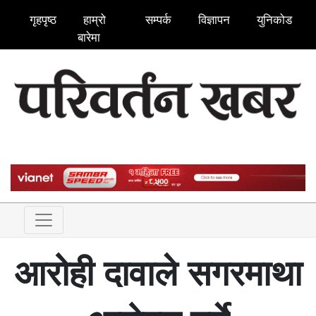
गृहपृष्ठ
हाम्रो
सम्पर्क
विज्ञापन
युनिकोड
बारेमा
आरोही दावाले सगरमाथा