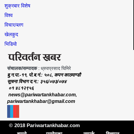
शुक्रबार विशेष
विश्व
विचार/ब्लग
खेलकुद
भिडियो
संचालक/सम्पादक
: ध्रुवप्रसाद घिमिरे
बु.न.पा.-११, पो.ब.नं.: ५०८, कपन काठमाण्डौ
सूचना विभाग द.न.: ३५६/०७३/०७४
०१ ४८१२९५६
news@pariwartankhabar.com
,
pariwartankhabar@gmail.com
© 2018 Pariwartankhabar.com