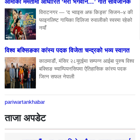
आमाको ममतामा आधारित ‘मेरा भगवान…’ गीत सार्वजनिक
विराटनगर — ‘द भ्वाइस अफ किड्स’ सिजन–४ की
फाइनलिष्ट गायिका दिलिजा रुवालीको स्वरमा रहेको
नयाँ
विश्व बक्सिङका कांस्य पदक विजेता चन्द्रको भव्य स्वागत
काठमाडौं, मंसिर २८युएईमा सम्पन्न आईबा पुरुष विश्व
बक्सिङ च्याम्पियनसिपमा ऐतिहासिक कांस्य पदक
जित्न सफल नेपाली
pariwartankhabar
ताजा अपडेट