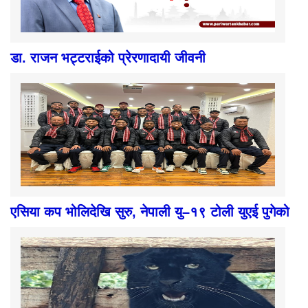
डा. राजन भट्टराईको प्रेरणादायी जीवनी
एसिया कप भोलिदेखि सुरु, नेपाली यु–१९ टोली युएई पुगेको