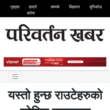
गृहपृष्ठ
हाम्रो
सम्पर्क
विज्ञापन
युनिकोड
बारेमा
यस्तो हुन्छ राउटेहरुको