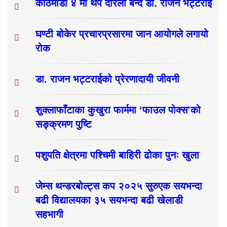
काठमाडौं ४ मा थप दरिलो बन्दै डा. राजन भट्टराई
घण्टी बोकेर प्रचारप्रसारमा जान आयोगले लगायो
रोक
डा. राजन भट्टराईको प्रेरणादायी जीवनी
शुक्लाफाँटाका कुखुरा फार्ममा ‘फाउल पोक्स’को
सङ्क्रमण पुष्टि
पशुपति क्षेत्रमा पश्चिमी बाहिरी ढोका पुनः खुला
जेम्स थन्डरबोल्ट्स कप २०२५ सुरुएक सयभन्दा
बढी विद्यालयका ३५ सयभन्दा बढी खेलाडी
सहभागी