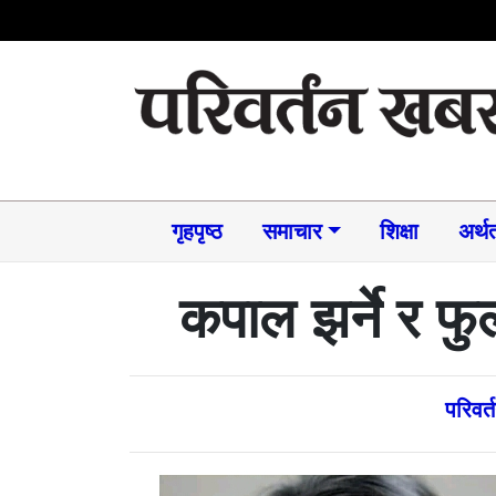
गृहपृष्ठ
समाचार​
शिक्षा
अर्थत
कपाल झर्ने र फु
परिवर