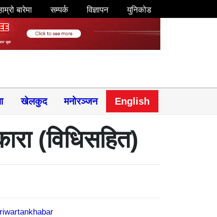
हाम्रो बारेमा
सम्पर्क
विज्ञापन
युनिकोड
षा
खेलकुद
मनोरञ्जन
English
्कारा (विधिसहित)
riwartankhabar