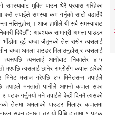
तो समस्याबाट मुक्ति पाउन धेरै प्रयास गरिहेका
मा कतै तपाईले समस्या कम गर्नुको साटो बढाउँदै
िन्ता नलिनुहोस् । आज हामीले यी सबै समस्याबाट
ानिकारी दिदैछौँ : आवश्यक सामाग्री अमला पाउडर
भाँडोमा दुई चम्चा जैतुनको तेल राखेर त्यसलाई
 तीन चम्चा अमला पाउडर मिलाउनुहोस् र त्यसलाई
स्। त्यसपछि त्यसलाई आगोबाट निकालेर ४-५
तातो भएपछि त्यसलाई छानेर राम्रोसँग कपाल झरेको
९ मिनेट मसाज गरेपछि ४५ मिनेटसम्म तपाईले
सपछि तपाइले मनतातो पानीले आफ्नो कपाल सफा
वा ३ पटक गर्नुभयो भने तपाईले केही दिनमै त्यसको
रीवलको तेलमा अमलाको पाउडर मिलाएर कपालमा
प्नाउन सक्नु हुनछ। तर यो विधि हप्तामा १ पटक