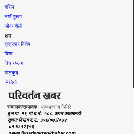
गसिप
नयाँ पुस्ता
जीवनशैली
थप
शुक्रबार विशेष
विश्व
विचार/ब्लग
खेलकुद
भिडियो
संचालक/सम्पादक
: ध्रुवप्रसाद घिमिरे
बु.न.पा.-११, पो.ब.नं.: ५०८, कपन काठमाण्डौ
सूचना विभाग द.न.: ३५६/०७३/०७४
०१ ४८१२९५६
news@pariwartankhabar.com
,