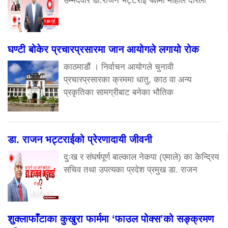
उम्मेदवार डा.राजन भट्टराई पक्षमा माहोल दरिलो
घण्टी बोकेर प्रचारप्रसारमा जान आयोगले लगायो रोक
काठमाडौं । निर्वाचन आयोगले चुनावी
प्रचारप्रसारका क्रममा धातु, काठ वा अन्य
प्रकृतिका सामग्रीबाट बनेका भौतिक
डा. राजन भट्टराईको प्रेरणादायी जीवनी
दुःख र संघर्षपूर्ण बाल्काल नेकपा (एमाले) का केन्द्रिय
सचिव तथा उपत्यका प्रदेश प्रमुख डा. राजन
शुक्लाफाँटाका कुखुरा फार्ममा ‘फाउल पोक्स’को सङ्क्रमण