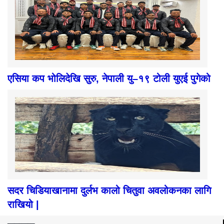
एसिया कप भोलिदेखि सुरु, नेपाली यु–१९ टोली युएई पुगेको
सदर चिडियाखानामा दुर्लभ कालो चितुवा अवलोकनका लागि
राखियो |