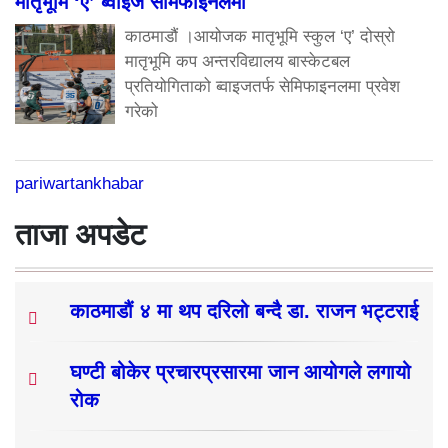
मातृभूमि ‘ए’ ब्वाइज सेमिफाइनलमा
काठमाडौं ।आयोजक मातृभूमि स्कुल ‘ए’ दोस्रो
मातृभूमि कप अन्तरविद्यालय बास्केटबल
प्रतियोगिताको ब्वाइजतर्फ सेमिफाइनलमा प्रवेश
गरेको
pariwartankhabar
ताजा अपडेट
काठमाडौं ४ मा थप दरिलो बन्दै डा. राजन भट्टराई
घण्टी बोकेर प्रचारप्रसारमा जान आयोगले लगायो
रोक