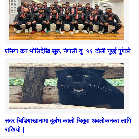
एसिया कप भोलिदेखि सुरु, नेपाली यु–१९ टोली युएई पुगेको
सदर चिडियाखानामा दुर्लभ कालो चितुवा अवलोकनका लागि
राखियो |