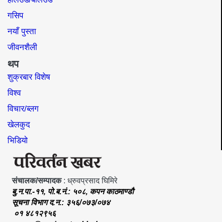
गसिप
नयाँ पुस्ता
जीवनशैली
थप
शुक्रबार विशेष
विश्व
विचार/ब्लग
खेलकुद
भिडियो
संचालक/सम्पादक
: ध्रुवप्रसाद घिमिरे
बु.न.पा.-११, पो.ब.नं.: ५०८, कपन काठमाण्डौ
सूचना विभाग द.न.: ३५६/०७३/०७४
०१ ४८१२९५६