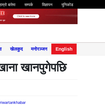
हाम्रो बारेमा
सम्पर्क
विज्ञापन
युनिकोड
षा
खेलकुद
मनोरञ्जन
English
 खाना खानपुगेपछि
riwartankhabar