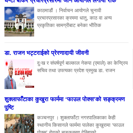
घण्टी बोकेर प्रचारप्रसारमा जान आयोगले लगायो रोक
काठमाडौं । निर्वाचन आयोगले चुनावी
प्रचारप्रसारका क्रममा धातु, काठ वा अन्य
प्रकृतिका सामग्रीबाट बनेका भौतिक
डा. राजन भट्टराईको प्रेरणादायी जीवनी
दुःख र संघर्षपूर्ण बाल्काल नेकपा (एमाले) का केन्द्रिय
सचिव तथा उपत्यका प्रदेश प्रमुख डा. राजन
शुक्लाफाँटाका कुखुरा फार्ममा ‘फाउल पोक्स’को सङ्क्रमण
पुष्टि
कञ्चनपुर । शुक्लाफाँटा नगरपालिकाका केही
स्थानीय किसानले फार्ममा पालेका कुखुरामा ‘फाउल
पोक्स’ रोगको सङ्क्रमण देखिएको