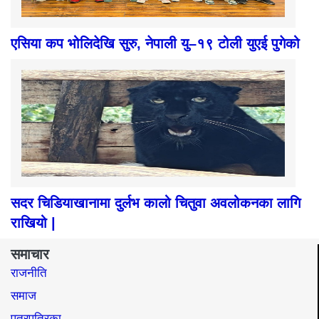
एसिया कप भोलिदेखि सुरु, नेपाली यु–१९ टोली युएई पुगेको
सदर चिडियाखानामा दुर्लभ कालो चितुवा अवलोकनका लागि
राखियो |
समाचार
राजनीति
समाज​
पत्रपत्रिका