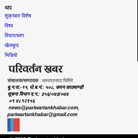
थप
शुक्रबार विशेष
विश्व
विचार/ब्लग
खेलकुद
भिडियो
संचालक/सम्पादक
: ध्रुवप्रसाद घिमिरे
बु.न.पा.-११, पो.ब.नं.: ५०८, कपन काठमाण्डौ
सूचना विभाग द.न.: ३५६/०७३/०७४
०१ ४८१२९५६
news@pariwartankhabar.com
,
pariwartankhabar@gmail.com