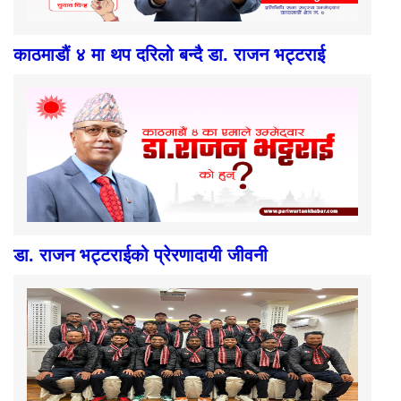
काठमाडौं ४ मा थप दरिलो बन्दै डा. राजन भट्टराई
डा. राजन भट्टराईको प्रेरणादायी जीवनी