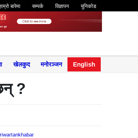
हाम्रो बारेमा
सम्पर्क
विज्ञापन
युनिकोड
षा
खेलकुद
मनोरञ्जन
English
छन् ?
riwartankhabar