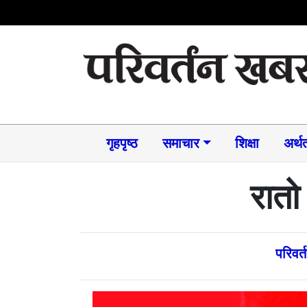
गृहपृष्ठ
समाचार​
शिक्षा
अर्थत
रातो
परिवर