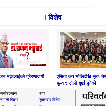
विशेष
ाजन भट्टराईको प्रेरणादायी
एसिया कप भोलिदेखि सुरु, ने
यु–१९ टोली युएई पुगेको
मनोरञ्जन
थप
नेपाली फिल्म
शुक्रबार विशेष
संचालक/सम्पादक