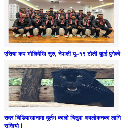
एसिया कप भोलिदेखि सुरु, नेपाली यु–१९ टोली युएई पुगेको
सदर चिडियाखानामा दुर्लभ कालो चितुवा अवलोकनका लागि
राखियो |