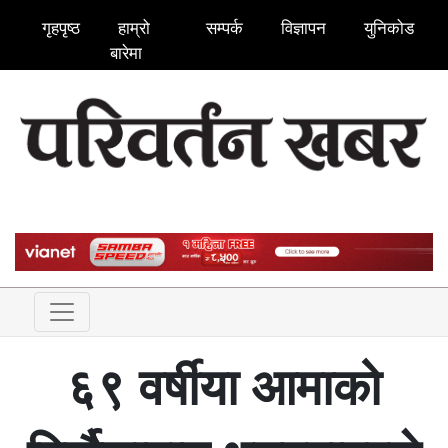
गृहपृष्ठ
हाम्रो
सम्पर्क
विज्ञापन
युनिकोड
बारेमा
६९ वर्षीया आमाको