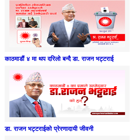
काठमाडौं ४ मा थप दरिलो बन्दै डा. राजन भट्टराई
डा. राजन भट्टराईको प्रेरणादायी जीवनी