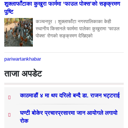
शुक्लाफाँटाका कुखुरा फार्ममा ‘फाउल पोक्स’को सङ्क्रमण
पुष्टि
कञ्चनपुर । शुक्लाफाँटा नगरपालिकाका केही
स्थानीय किसानले फार्ममा पालेका कुखुरामा ‘फाउल
पोक्स’ रोगको सङ्क्रमण देखिएको
pariwartankhabar
ताजा अपडेट
काठमाडौं ४ मा थप दरिलो बन्दै डा. राजन भट्टराई
घण्टी बोकेर प्रचारप्रसारमा जान आयोगले लगायो
रोक