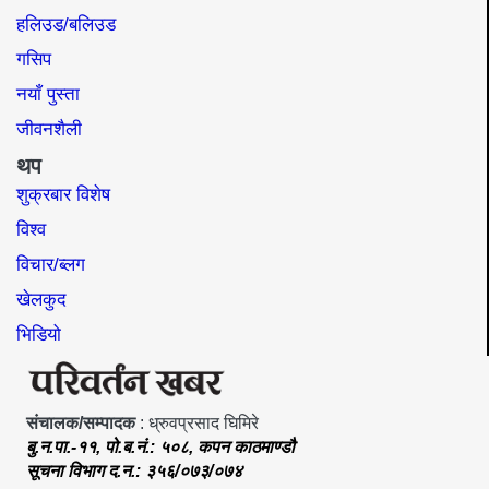
हलिउड/बलिउड
गसिप
नयाँ पुस्ता
जीवनशैली
थप
शुक्रबार विशेष
विश्व
विचार/ब्लग
खेलकुद
भिडियो
संचालक/सम्पादक
: ध्रुवप्रसाद घिमिरे
बु.न.पा.-११, पो.ब.नं.: ५०८, कपन काठमाण्डौ
सूचना विभाग द.न.: ३५६/०७३/०७४